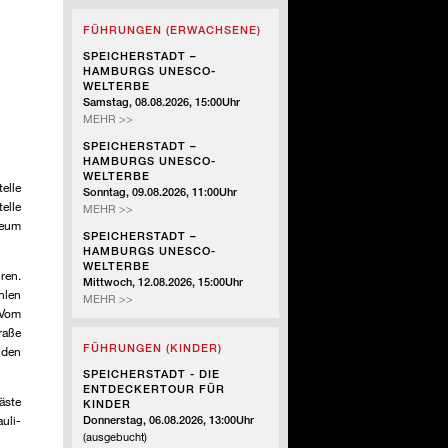
-
FÜHRUNGEN (ERWACHSENE)
SZENISCHE
FÜHRUNG
SPEICHERSTADT –
HAMBURGS UNESCO-
WELTERBE
Samstag, 08.08.2026, 15:00Uhr
SPEICHERSTADT
MEHR >>
–
SPEICHERSTADT –
HAMBURGS
HAMBURGS UNESCO-
UNESCO-
WELTERBE
WELTERBE
elle
Sonntag, 09.08.2026, 11:00Uhr
elle
SPEICHERSTADT
MEHR >>
seum
–
SPEICHERSTADT –
HAMBURGS
HAMBURGS UNESCO-
UNESCO-
WELTERBE
ren.
WELTERBE
Mittwoch, 12.08.2026, 15:00Uhr
hlen
SPEICHERSTADT
MEHR >>
 Vom
–
raße
HAMBURGS
FÜHRUNGEN (KINDER)
UNESCO-
 den
WELTERBE
SPEICHERSTADT - DIE
ENTDECKERTOUR FÜR
äste
KINDER
uli-
Donnerstag, 06.08.2026, 13:00Uhr
(ausgebucht)