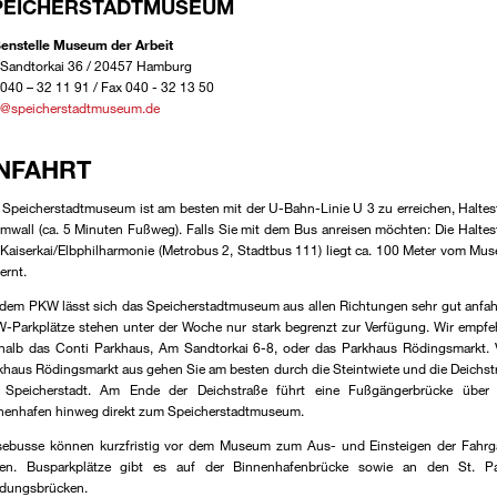
PEICHERSTADTMUSEUM
enstelle
Museum
der
Arbeit
Sandtorkai 36 / 20457 Hamburg
. 040 – 32 11 91 / Fax 040 - 32 13 50
o@speicherstadtmuseum.de
NFAHRT
 Speicherstadtmuseum ist am besten mit der U-Bahn-Linie U 3 zu erreichen, Haltest
mwall (ca. 5 Minuten Fußweg). Falls Sie mit dem Bus anreisen möchten: Die Haltest
Kaiserkai/Elbphilharmonie (Metrobus 2, Stadtbus 111) liegt ca. 100 Meter vom Mu
ernt.
 dem PKW lässt sich das Speicherstadtmuseum aus allen Richtungen sehr gut anfah
-Parkplätze stehen unter der Woche nur stark begrenzt zur Verfügung. Wir empfe
halb das Conti Parkhaus, Am Sandtorkai 6-8, oder das Parkhaus Rödingsmarkt.
khaus Rödingsmarkt aus gehen Sie am besten durch die Steintwiete und die Deichst
 Speicherstadt. Am Ende der Deichstraße führt eine Fußgängerbrücke über
nenhafen hinweg direkt zum Speicherstadtmuseum.
sebusse können kurzfristig vor dem Museum zum Aus- und Einsteigen der Fahrg
ten. Busparkplätze gibt es auf der Binnenhafenbrücke sowie an den St. Pa
dungsbrücken.