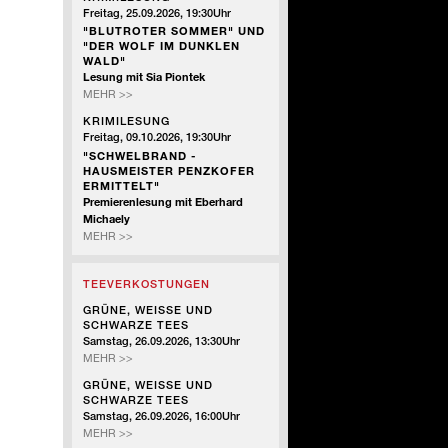
Freitag, 25.09.2026, 19:30Uhr
"BLUTROTER SOMMER" UND
"DER WOLF IM DUNKLEN
WALD"
Lesung mit Sia Piontek
KRIMILESUNG
MEHR >>
KRIMILESUNG
Freitag, 09.10.2026, 19:30Uhr
"SCHWELBRAND -
HAUSMEISTER PENZKOFER
ERMITTELT"
Premierenlesung mit Eberhard
Michaely
KRIMILESUNG
MEHR >>
TEEVERKOSTUNGEN
GRÜNE, WEISSE UND
SCHWARZE TEES
Samstag, 26.09.2026, 13:30Uhr
GRÜNE,
MEHR >>
WEISSE
GRÜNE, WEISSE UND
UND
SCHWARZE TEES
SCHWARZE
Samstag, 26.09.2026, 16:00Uhr
TEES
GRÜNE,
MEHR >>