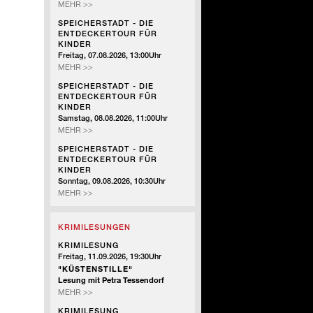
SPEICHERSTADT
MEHR >>
-
SPEICHERSTADT - DIE
DIE
ENTDECKERTOUR FÜR
ENTDECKERTOUR
KINDER
FÜR
Freitag, 07.08.2026, 13:00Uhr
KINDER
SPEICHERSTADT
MEHR >>
-
SPEICHERSTADT - DIE
DIE
ENTDECKERTOUR FÜR
ENTDECKERTOUR
KINDER
FÜR
Samstag, 08.08.2026, 11:00Uhr
KINDER
SPEICHERSTADT
MEHR >>
-
SPEICHERSTADT - DIE
DIE
ENTDECKERTOUR FÜR
ENTDECKERTOUR
KINDER
FÜR
Sonntag, 09.08.2026, 10:30Uhr
KINDER
SPEICHERSTADT
MEHR >>
-
DIE
KRIMILESUNGEN
ENTDECKERTOUR
FÜR
KRIMILESUNG
KINDER
Freitag, 11.09.2026, 19:30Uhr
"KÜSTENSTILLE"
Lesung mit Petra Tessendorf
KRIMILESUNG
MEHR >>
KRIMILESUNG