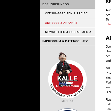
S
BESUCHERINFOS
Auß
ÖFFNUNGSZEITEN & PREISE
Am 
Tel
ADRESSE & ANFAHRT
inf
NEWSLETTER & SOCIAL MEDIA
A
IMPRESSUM & DATENSCHUTZ
Das
Bau
Am 
entf
Mit
PKW
des
Par
zur
Bin
Rei
MEHR >>
hal
Lan