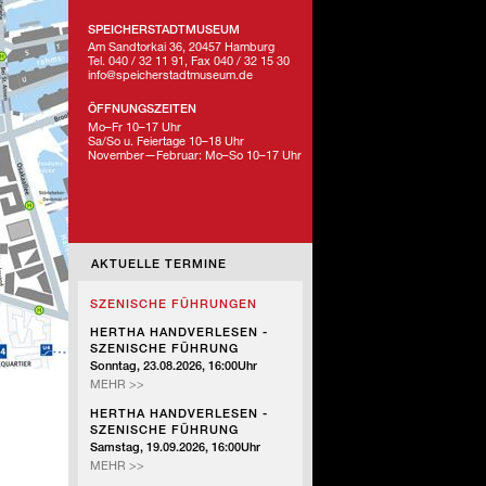
SPEICHERSTADTMUSEUM
Am Sandtorkai 36, 20457 Hamburg
Tel. 040 / 32 11 91, Fax 040 / 32 15 30
info@speicherstadtmuseum.de
ÖFFNUNGSZEITEN
Mo–Fr 10–17 Uhr
Sa/So u. Feiertage 10–18 Uhr
November—Februar: Mo–So 10–17 Uhr
AKTUELLE TERMINE
SZENISCHE FÜHRUNGEN
HERTHA HANDVERLESEN -
SZENISCHE FÜHRUNG
Sonntag, 23.08.2026, 16:00Uhr
HERTHA
MEHR >>
HANDVERLESEN
HERTHA HANDVERLESEN -
-
SZENISCHE FÜHRUNG
SZENISCHE
Samstag, 19.09.2026, 16:00Uhr
FÜHRUNG
HERTHA
MEHR >>
HANDVERLESEN