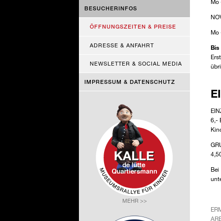
Mo 
BESUCHERINFOS
NO
ÖFFNUNGSZEITEN & PREISE
Mo 
ADRESSE & ANFAHRT
Bis
Ers
NEWSLETTER & SOCIAL MEDIA
übr
IMPRESSUM & DATENSCHUTZ
E
EI
6,- 
Kind
GR
4,5
Bei
unt
MEHR >>
ERM
RB