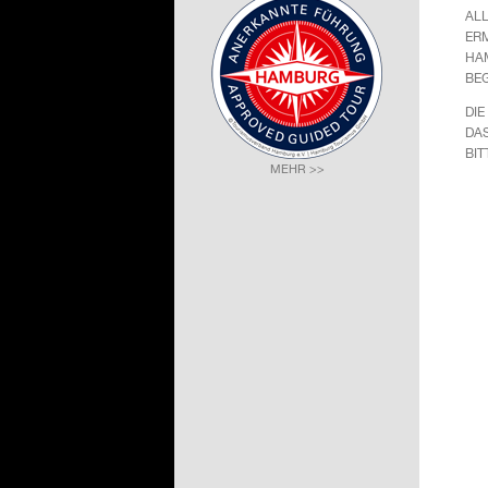
LL
RM
AM
EG
DIE
DA
BIT
MEHR >>