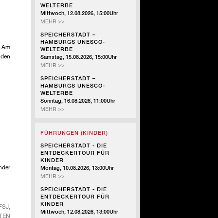
WELTERBE
Mittwoch, 12.08.2026, 15:00Uhr
SPEICHERSTADT
MEHR >>
–
SPEICHERSTADT –
HAMBURGS
HAMBURGS UNESCO-
UNESCO-
Am
WELTERBE
WELTERBE
 den
Samstag, 15.08.2026, 15:00Uhr
SPEICHERSTADT
MEHR >>
–
SPEICHERSTADT –
HAMBURGS
HAMBURGS UNESCO-
UNESCO-
WELTERBE
WELTERBE
Sonntag, 16.08.2026, 11:00Uhr
SPEICHERSTADT
MEHR >>
–
HAMBURGS
FÜHRUNGEN (KINDER)
UNESCO-
WELTERBE
SPEICHERSTADT - DIE
ENTDECKERTOUR FÜR
KINDER
nder
Montag, 10.08.2026, 13:00Uhr
SPEICHERSTADT
MEHR >>
-
SPEICHERSTADT - DIE
DIE
ENTDECKERTOUR FÜR
ENTDECKERTOUR
KINDER
J, A
FÜR
Mittwoch, 12.08.2026, 13:00Uhr
N A
KINDER