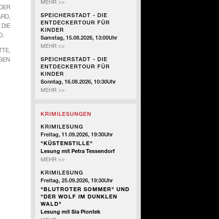
SPEICHERSTADT
MEHR >>
R E
-
SPEICHERSTADT - DIE
, H
DIE
ENTDECKERTOUR FÜR
E B
ENTDECKERTOUR
KINDER
.
FÜR
Samstag, 15.08.2026, 13:00Uhr
KINDER
SPEICHERSTADT
MEHR >>
TE,
-
GEN
SPEICHERSTADT - DIE
DIE
ENTDECKERTOUR FÜR
ENTDECKERTOUR
KINDER
FÜR
Sonntag, 16.08.2026, 10:30Uhr
KINDER
SPEICHERSTADT
MEHR >>
-
DIE
KRIMILESUNGEN
ENTDECKERTOUR
FÜR
KRIMILESUNG
KINDER
Freitag, 11.09.2026, 19:30Uhr
"KÜSTENSTILLE"
Lesung mit Petra Tessendorf
KRIMILESUNG
MEHR >>
KRIMILESUNG
Freitag, 25.09.2026, 19:30Uhr
"BLUTROTER SOMMER" UND
"DER WOLF IM DUNKLEN
WALD"
Lesung mit Sia Piontek