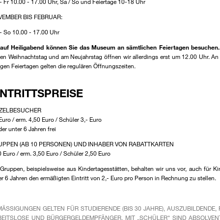
- Fr 10.00 - 17.00 Uhr, Sa / So und Feiertage 10-18 Uhr
VEMBER BIS FEBRUAR:
- So 10.00 - 17.00 Uhr
 auf Heiligabend können Sie das Museum an sämtlichen Feiertagen besuchen.
ten Weihnachtstag und am Neujahrstag öffnen wir allerdings erst um 12.00 Uhr. An
igen Feiertagen gelten die regulären Öffnungszeiten.
INTRITTSPREISE
NZELBESUCHER
Euro / erm. 4,50 Euro / Schüler 3,- Euro
er unter 6 Jahren frei
UPPEN (AB 10 PERSONEN) UND INHABER VON RABATTKARTEN
0 Euro / erm. 3,50 Euro / Schüler 2,50 Euro
 Gruppen, beispielsweise aus Kindertagesstätten, behalten wir uns vor, auch für Ki
er 6 Jahren den ermäßigten Eintritt von 2,- Euro pro Person in Rechnung zu stellen.
ÄSSIGUNGEN GELTEN FÜR STUDIERENDE (BIS 30 JAHRE), AUSZUBILDENDE, FS
EITSLOSE UND BÜRGERGELDEMPFÄNGER. MIT „SCHÜLER“ SIND ABSOLVENTE