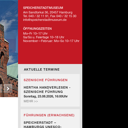
SPEICHERSTADTMUSEUM
Am Sandtorkai 36, 20457 Hamburg
Tel. 040 / 32 11 91, Fax 040 / 32 15 30
info@speicherstadtmuseum.de
ÖFFNUNGSZEITEN
Mo–Fr 10–17 Uhr
Sa/So u. Feiertage 10–18 Uhr
November—Februar: Mo–So 10–17 Uhr
AKTUELLE TERMINE
SZENISCHE FÜHRUNGEN
HERTHA HANDVERLESEN -
SZENISCHE FÜHRUNG
Sonntag, 23.08.2026, 16:00Uhr
HERTHA
MEHR >>
HANDVERLESEN
-
FÜHRUNGEN (ERWACHSENE)
SZENISCHE
FÜHRUNG
SPEICHERSTADT –
HAMBURGS UNESCO-