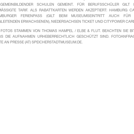
GEMEINBILDENDER SCHULEN GEMEINT. FÜR BERUFSSCHÜLER GILT DE
ÄSSIGTE TARIF. ALS RABATTKARTEN WERDEN AKZEPTIERT: HAMBURG CARD
BURGER FERIENPASS (GILT BEIM MUSEUMSEINTRITT AUCH FÜR DI
LEITENDEN ERWACHSENEN), NIEDERSACHSEN TICKET UND CITYPOWER CARD
 FOTOS STAMMEN VON THOMAS HAMPEL / ELBE & FLUT. BEACHTEN SIE BIT
SS DIE AUFNAHMEN URHEBERRECHTLICH GESCHÜTZT SIND. FOTOANFRA
TE AN PRESSE (AT) SPEICHERSTADTMUSEUM.DE.