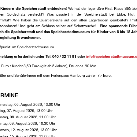
 Kindern die Speicherstadt entdecken!
Wo hat der legendäre Pirat Klaus Störteb
nen Goldschatz versteckt? Was passiert in der Speicherstadt bei Ebbe, Flut
rmflut? Wie haben die Quartiersleute auf den alten Lagerböden gearbeitet? Prob
aobohnen! Und geht am Schluss selbst auf Schatzsuche! -
Eine spannende Füh
ch die Speicherstadt und das Speicherstadtmuseum für Kinder von 6 bis 12 Ja
Begleitung Erwachsener.
ffpunkt: im Speicherstadtmuseum
eldung erforderlich
unter Tel. 040 / 32 11 91 oder
info@speicherstadtmuseum.
 Euro / Kinder 8,50 Euro (gilt ab 5 Jahren), Dauer ca. 90 Min.
üler und Schülerinnen mit dem Ferienpass Hamburg zahlen 7,- Euro.
ERMINE
nerstag, 06. August 2026, 13.00 Uhr
itag, 07. August 2026, 13.00 Uhr
stag, 08. August 2026, 11.00 Uhr
ntag, 09. August 2026, 10.30 Uhr
twoch, 12. August 2026, 13.00 Uhr
stag, 15. August 2026, 13.00 Uhr