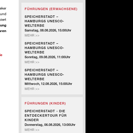
-
eker
FÜHRUNGEN (ERWACHSENE)
SZENISCHE
 und
FÜHRUNG
SPEICHERSTADT –
iert
HAMBURGS UNESCO-
rung
WELTERBE
hren
Samstag, 08.08.2026, 15:00Uhr
SPEICHERSTADT
MEHR >>
–
SPEICHERSTADT –
HAMBURGS
HAMBURGS UNESCO-
UNESCO-
WELTERBE
de
WELTERBE
Sonntag, 09.08.2026, 11:00Uhr
SPEICHERSTADT
MEHR >>
–
SPEICHERSTADT –
HAMBURGS
HAMBURGS UNESCO-
UNESCO-
WELTERBE
WELTERBE
Mittwoch, 12.08.2026, 15:00Uhr
SPEICHERSTADT
MEHR >>
–
HAMBURGS
FÜHRUNGEN (KINDER)
UNESCO-
WELTERBE
SPEICHERSTADT - DIE
ENTDECKERTOUR FÜR
KINDER
Donnerstag, 06.08.2026, 13:00Uhr
SPEICHERSTADT
MEHR >>