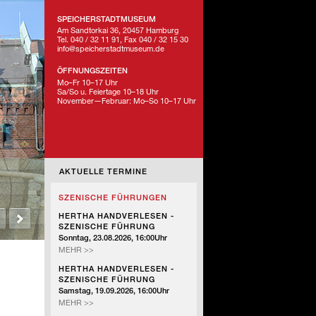
SPEICHERSTADTMUSEUM
Am Sandtorkai 36, 20457 Hamburg
Tel. 040 / 32 11 91, Fax 040 / 32 15 30
info@speicherstadtmuseum.de
ÖFFNUNGSZEITEN
Mo–Fr 10–17 Uhr
Sa/So u. Feiertage 10–18 Uhr
November—Februar: Mo–So 10–17 Uhr
AKTUELLE TERMINE
SZENISCHE FÜHRUNGEN
HERTHA HANDVERLESEN -
SZENISCHE FÜHRUNG
Sonntag, 23.08.2026, 16:00Uhr
HERTHA
MEHR >>
HANDVERLESEN
HERTHA HANDVERLESEN -
-
SZENISCHE FÜHRUNG
SZENISCHE
Samstag, 19.09.2026, 16:00Uhr
FÜHRUNG
HERTHA
MEHR >>
HANDVERLESEN