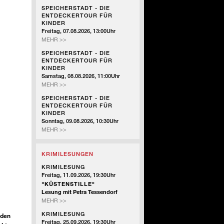
-
SPEICHERSTADT - DIE
DIE
ENTDECKERTOUR FÜR
ENTDECKERTOUR
KINDER
FÜR
Freitag, 07.08.2026, 13:00Uhr
KINDER
SPEICHERSTADT
MEHR >>
-
SPEICHERSTADT - DIE
DIE
ENTDECKERTOUR FÜR
ENTDECKERTOUR
KINDER
FÜR
Samstag, 08.08.2026, 11:00Uhr
KINDER
SPEICHERSTADT
MEHR >>
-
SPEICHERSTADT - DIE
DIE
ENTDECKERTOUR FÜR
ENTDECKERTOUR
KINDER
FÜR
Sonntag, 09.08.2026, 10:30Uhr
KINDER
SPEICHERSTADT
MEHR >>
-
DIE
KRIMILESUNGEN
ENTDECKERTOUR
FÜR
KRIMILESUNG
KINDER
Freitag, 11.09.2026, 19:30Uhr
"KÜSTENSTILLE"
Lesung mit Petra Tessendorf
KRIMILESUNG
MEHR >>
KRIMILESUNG
rden
Freitag, 25.09.2026, 19:30Uhr