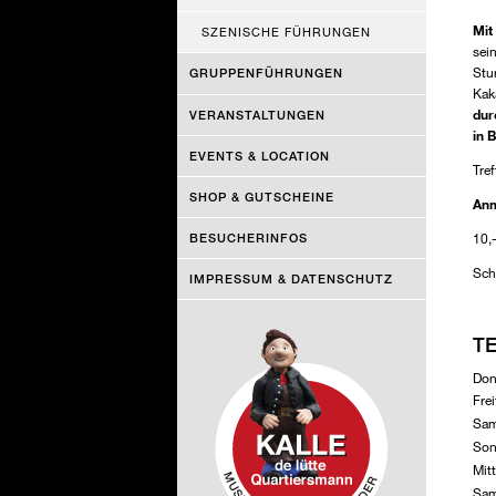
Mit
SZENISCHE FÜHRUNGEN
sei
Stu
GRUPPENFÜHRUNGEN
Kak
dur
VERANSTALTUNGEN
in 
EVENTS & LOCATION
Tre
SHOP & GUTSCHEINE
Anm
10,-
BESUCHERINFOS
Sch
IMPRESSUM & DATENSCHUTZ
T
Don
Fre
Sam
Son
Mit
Sam