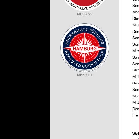
Son
Mon
MEHR >>
Die
Mit
Don
Son
Son
Mit
Sam
Son
Die
MEHR >>
Mit
Sam
Son
Mon
Mit
Don
Fre
Wei