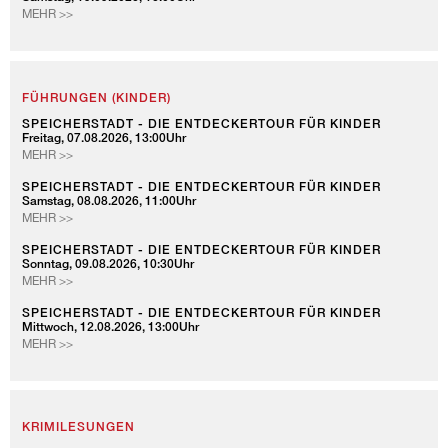
HERTHA
MEHR >>
FÜHRUNG
HANDVERLESEN
-
SZENISCHE
FÜHRUNG
FÜHRUNGEN (KINDER)
SPEICHERSTADT - DIE ENTDECKERTOUR FÜR KINDER
Freitag, 07.08.2026, 13:00Uhr
SPEICHERSTADT
MEHR >>
-
DIE
SPEICHERSTADT - DIE ENTDECKERTOUR FÜR KINDER
Samstag, 08.08.2026, 11:00Uhr
ENTDECKERTOUR
SPEICHERSTADT
MEHR >>
FÜR
-
KINDER
DIE
SPEICHERSTADT - DIE ENTDECKERTOUR FÜR KINDER
Sonntag, 09.08.2026, 10:30Uhr
ENTDECKERTOUR
SPEICHERSTADT
MEHR >>
FÜR
-
KINDER
DIE
SPEICHERSTADT - DIE ENTDECKERTOUR FÜR KINDER
Mittwoch, 12.08.2026, 13:00Uhr
ENTDECKERTOUR
SPEICHERSTADT
MEHR >>
FÜR
-
KINDER
DIE
ENTDECKERTOUR
FÜR
KINDER
KRIMILESUNGEN