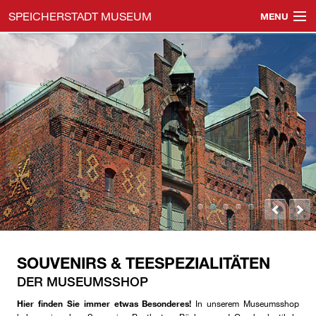
SPEICHERSTADT MUSEUM
MENU
Navigation
Speicherstadtmuseum
überspringen
Öffentliche Führungen
Gruppenführungen
Veranstaltungen
Events & Location
Shop & Gutscheine
Besucherinfos
SOUVENIRS & TEESPEZIALITÄTEN
Impressum & Datenschutz
DER MUSEUMSSHOP
Hier finden Sie immer etwas Besonderes!
In unserem Museumsshop