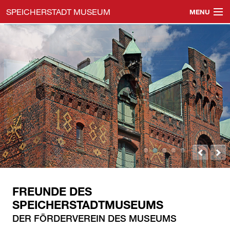
SPEICHERSTADT MUSEUM
MENU
Navigation
Speicherstadtmuseum
überspringen
Öffentliche Führungen
Gruppenführungen
Veranstaltungen
Events & Location
Shop & Gutscheine
Besucherinfos
FREUNDE DES
Impressum & Datenschutz
SPEICHERSTADTMUSEUMS
DER FÖRDERVEREIN DES MUSEUMS