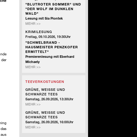
sche
"BLUTROTER SOMMER" UND
"DER WOLF IM DUNKLEN
WALD"
Lesung mit Sia Piontek
KRIMILESUNG
MEHR >>
KRIMILESUNG
 -
Freitag, 09.10.2026, 19:30Uhr
"SCHWELBRAND -
HAUSMEISTER PENZKOFER
ERMITTELT"
unde
Premierenlesung mit Eberhard
 der
Michaely
KRIMILESUNG
MEHR >>
TEEVERKOSTUNGEN
GRÜNE, WEISSE UND
 -
SCHWARZE TEES
Samstag, 26.09.2026, 13:30Uhr
GRÜNE,
MEHR >>
WEISSE
GRÜNE, WEISSE UND
UND
SCHWARZE TEES
SCHWARZE
Samstag, 26.09.2026, 16:00Uhr
ning
TEES
GRÜNE,
MEHR >>
 das
WEISSE
 aus