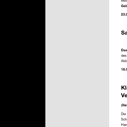
Mod
Geb
23.
S
L
Das
des
Akt
18.
K
V
Die
Die
Sch
Han