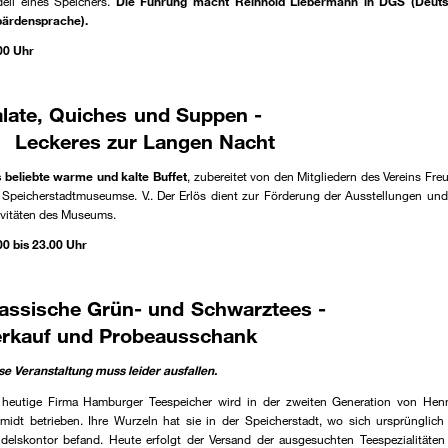
ell eines Speichers.
Die Führung macht Reinhold Liebermann in DGS (Deut
ärdensprache).
00 Uhr
alate, Quiches und Suppen
eckeres zur Langen Nacht
 beliebte warme und kalte Buffet
, zubereitet von den Mitgliedern des Vereins Fre
 Speicherstadtmuseumse. V.. Der Erlös dient zur Förderung der Ausstellungen und
ivitäten des Museums.
00 bis 23.00 Uhr
lassische Grün- und Schwarztees
erkauf und Probeausschank
se Veranstaltung muss leider ausfallen.
 heutige Firma Hamburger Teespeicher wird in der zweiten Generation von Hen
midt betrieben. Ihre Wurzeln hat sie in der Speicherstadt, wo sich ursprünglich
delskontor befand. Heute erfolgt der Versand der ausgesuchten Teespezialitäten