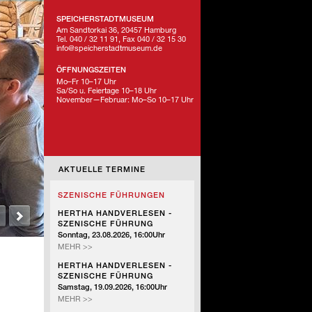
SPEICHERSTADTMUSEUM
Am Sandtorkai 36, 20457 Hamburg
Tel. 040 / 32 11 91, Fax 040 / 32 15 30
info@speicherstadtmuseum.de
ÖFFNUNGSZEITEN
Mo–Fr 10–17 Uhr
Sa/So u. Feiertage 10–18 Uhr
November—Februar: Mo–So 10–17 Uhr
AKTUELLE TERMINE
SZENISCHE FÜHRUNGEN
HERTHA HANDVERLESEN -
SZENISCHE FÜHRUNG
Sonntag, 23.08.2026, 16:00Uhr
HERTHA
MEHR >>
HANDVERLESEN
HERTHA HANDVERLESEN -
-
SZENISCHE FÜHRUNG
SZENISCHE
Samstag, 19.09.2026, 16:00Uhr
FÜHRUNG
HERTHA
MEHR >>
HANDVERLESEN