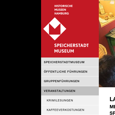
NAVIGATION
SPEICHERSTADTMUSEUM
ÜBERSPRINGEN
ÖFFENTLICHE FÜHRUNGEN
GRUPPENFÜHRUNGEN
VERANSTALTUNGEN
L
KRIMILESUNGEN
M
KAFFEEVERKOSTUNGEN
S