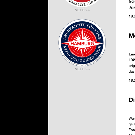
frü
Spa
MEHR >>
18.
D
Ein
192
ori
MEHR >>
das
18.
D
F
War
gel
Fot