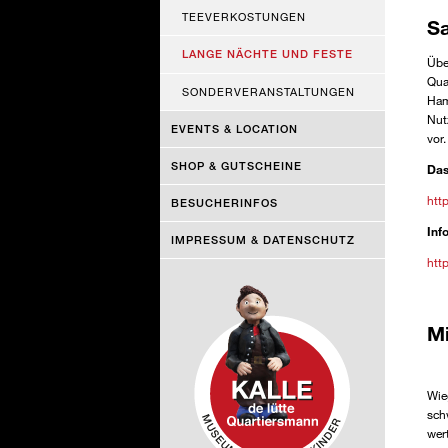
TEEVERKOSTUNGEN
Sa
LANGE NÄCHTE UND FESTE
Übe
Qua
SONDERVERANSTALTUNGEN
Ham
Nut
EVENTS & LOCATION
vor.
SHOP & GUTSCHEINE
Das
htt
BESUCHERINFOS
Inf
IMPRESSUM & DATENSCHUTZ
htt
M
Di
Wie
sch
wer