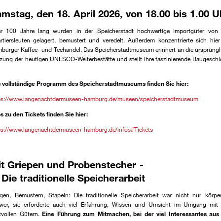
mstag, den 18. April 2026, von 18.00 bis 1.00 U
r 100 Jahre lang wurden in der Speicherstadt hochwertige Importgüter von
rtiersleuten gelagert, bemustert und veredelt. Außerdem konzentrierte sich hier
burger Kaffee- und Teehandel. Das Speicherstadtmuseum erinnert an die ursprüngl
zung der heutigen UNESCO-Welterbestätte und stellt ihre faszinierende Baugeschi
 vollständige Programm des Speicherstadtmuseums finden Sie hier:
ps://www.langenachtdermuseen-hamburg.de/museen/speicherstadtmuseum
os zu den Tickets finden Sie hier:
ps://www.langenachtdermuseen-hamburg.de/infos#Tickets
it Griepen und Probenstecher
e traditionelle Speicherarbeit
gen, Bemustern, Stapeln: Die traditionelle Speicherarbeit war nicht nur körper
wer, sie erforderte auch viel Erfahrung, Wissen und Umsicht im Umgang mit
tvollen Gütern.
Eine Führung zum Mitmachen, bei der viel Interessantes aus