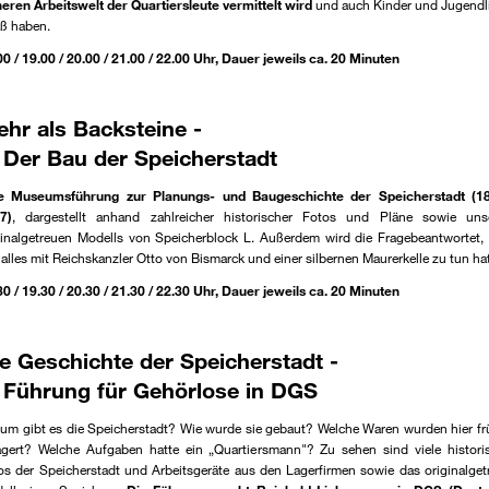
heren Arbeitswelt der Quartiersleute vermittelt wird
und auch Kinder und Jugendl
ß haben.
00 / 19.00 / 20.00 / 21.00 / 22.00 Uhr, Dauer jeweils ca. 20 Minuten
Mehr als Backsteine 
er Bau der Speicherstadt
e Museumsführung zur Planungs- und Baugeschichte der Speicherstadt (1
7)
, dargestellt anhand zahlreicher historischer Fotos und Pläne sowie uns
ginalgetreuen Modells von Speicherblock L. Außerdem wird die Fragebeantwortet,
 alles mit Reichskanzler Otto von Bismarck und einer silbernen Maurerkelle zu tun hat
30 / 19.30 / 20.30 / 21.30
/ 22.30
Uhr, Dauer jeweils ca. 20 Minuten
ie Geschichte der Speicherstadt 
ührung für Gehörlose in DGS
um gibt es die Speicherstadt? Wie wurde sie gebaut? Welche Waren wurden hier fr
agert? Welche Aufgaben hatte ein „Quartiersmann"? Zu sehen sind viele histori
os der Speicherstadt und Arbeitsgeräte aus den Lagerfirmen sowie das originalget