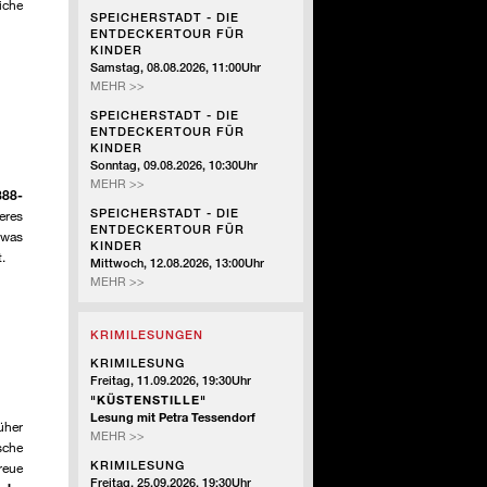
iche
-
SPEICHERSTADT - DIE
DIE
ENTDECKERTOUR FÜR
ENTDECKERTOUR
KINDER
FÜR
Samstag, 08.08.2026, 11:00Uhr
KINDER
SPEICHERSTADT
MEHR >>
-
SPEICHERSTADT - DIE
DIE
-
ENTDECKERTOUR FÜR
ENTDECKERTOUR
KINDER
FÜR
Sonntag, 09.08.2026, 10:30Uhr
KINDER
SPEICHERSTADT
MEHR >>
888-
-
SPEICHERSTADT - DIE
eres
DIE
ENTDECKERTOUR FÜR
 was
ENTDECKERTOUR
KINDER
.
FÜR
Mittwoch, 12.08.2026, 13:00Uhr
KINDER
SPEICHERSTADT
MEHR >>
-
DIE
KRIMILESUNGEN
ENTDECKERTOUR
-
FÜR
KRIMILESUNG
KINDER
Freitag, 11.09.2026, 19:30Uhr
"KÜSTENSTILLE"
Lesung mit Petra Tessendorf
üher
KRIMILESUNG
MEHR >>
sche
KRIMILESUNG
reue
Freitag, 25.09.2026, 19:30Uhr