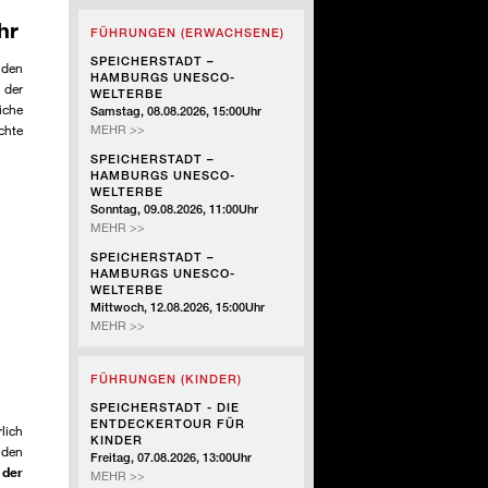
-
hr
FÜHRUNGEN (ERWACHSENE)
SZENISCHE
FÜHRUNG
SPEICHERSTADT –
 den
HAMBURGS UNESCO-
 der
WELTERBE
iche
Samstag, 08.08.2026, 15:00Uhr
chte
SPEICHERSTADT
MEHR >>
–
SPEICHERSTADT –
HAMBURGS
HAMBURGS UNESCO-
UNESCO-
WELTERBE
WELTERBE
Sonntag, 09.08.2026, 11:00Uhr
SPEICHERSTADT
MEHR >>
–
SPEICHERSTADT –
HAMBURGS
HAMBURGS UNESCO-
UNESCO-
WELTERBE
WELTERBE
Mittwoch, 12.08.2026, 15:00Uhr
SPEICHERSTADT
MEHR >>
–
 -
HAMBURGS
FÜHRUNGEN (KINDER)
UNESCO-
WELTERBE
SPEICHERSTADT - DIE
ENTDECKERTOUR FÜR
lich
KINDER
 den
Freitag, 07.08.2026, 13:00Uhr
 der
SPEICHERSTADT
MEHR >>